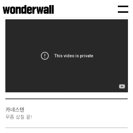
원더월픽쳐스
TVCF,바이럴광고,기업홍보영상,브랜드필름,유튜브광고,인스타광고,기획에서 제작까지
카네스텐
무좀 삽질 끝!