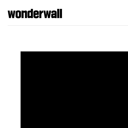
원더월픽쳐스
TVCF,바이럴광고,기업홍보영상,브랜드필름,유튜브광고,인스타광고,기획에서 제작까지