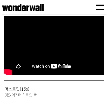
원더월픽쳐스
TVCF,바이럴광고,기업홍보영상,브랜드필름,유튜브광고,인스타광고,기획에서 제작까지
머스트잇(15s)
멋있어? 머스트잇 써!