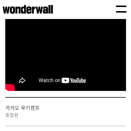
원더월픽쳐스
TVCF,바이럴광고,기업홍보영상,브랜드필름,유튜브광고,인스타광고,기획에서 제작까지
카카오 루키캠프
종합편