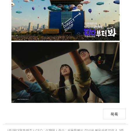
목록
(주)원더월프렌즈
CEO : 신재원
주소 : 서울특별시 강남구 봉은사로18길 4, 3층