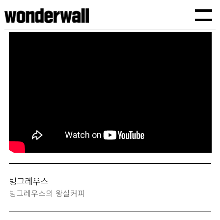
원더월픽쳐스
TVCF,바이럴광고,기업홍보영상,브랜드필름,유튜브광고,인스타광고,기획에서 제작까지
빙그레우스
빙그레우스의 왕실커피