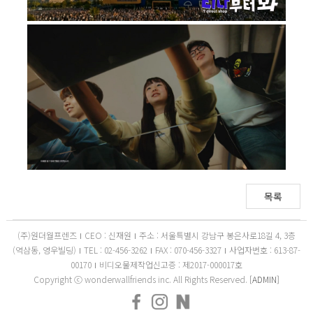
목록
(주)원더월프렌즈
CEO : 신재원
주소 : 서울특별시 강남구 봉은사로18길 4, 3층
(역삼동, 영우빌딩)
TEL : 02-456-3262
FAX : 070-456-3327
사업자번호 : 613-87-
00170
비디오물제작업신고증 : 제2017-000017호
Copyright ⓒ wonderwallfriends inc. All Rights Reserved.
[ADMIN]