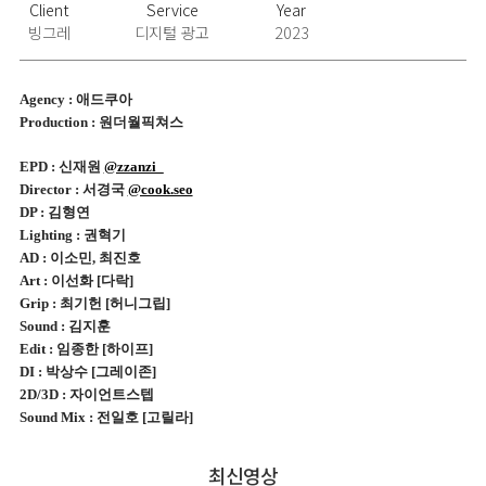
Client
Service
Year
빙그레
디지털 광고
2023
Agency : 애드쿠아
Production : 원더월픽쳐스
EPD : 신재원
@zzanzi_
Director : 서경국
@cook.seo
DP : 김형연
Lighting : 권혁기
AD : 이소민, 최진호
Art : 이선화 [다락]
Grip : 최기헌 [허니그립]
Sound
: 김지훈
Edit : 임종한 [하이프]
DI : 박상수 [그레이존]
2D/3D : 자이언트스텝
Sound Mix : 전일호 [고릴라]
최신영상