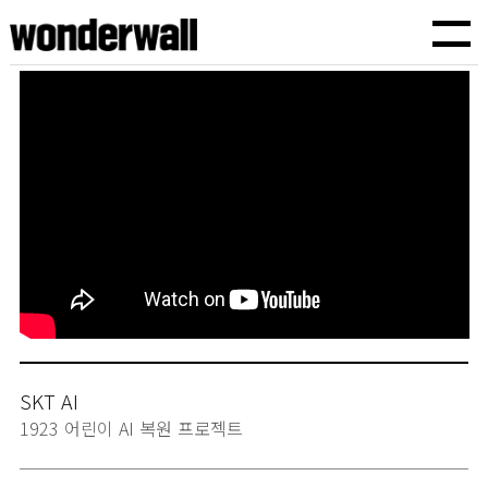
원더월픽쳐스
TVCF,바이럴광고,기업홍보영상,브랜드필름,유튜브광고,인스타광고,기획에서 제작까지
SKT AI
1923 어린이 AI 복원 프로젝트