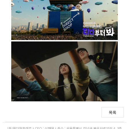
목록
(주)원더월프렌즈
CEO : 신재원
주소 : 서울특별시 강남구 봉은사로18길 4, 3층