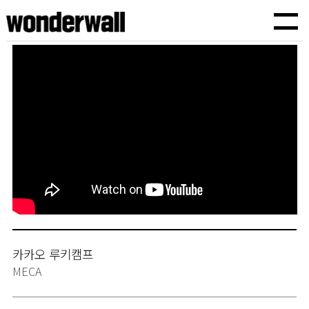
원더월픽쳐스
TVCF,바이럴광고,기업홍보영상,브랜드필름,유튜브광고,인스타광고,기획에서 제작까지
카카오 루키캠프
MECA